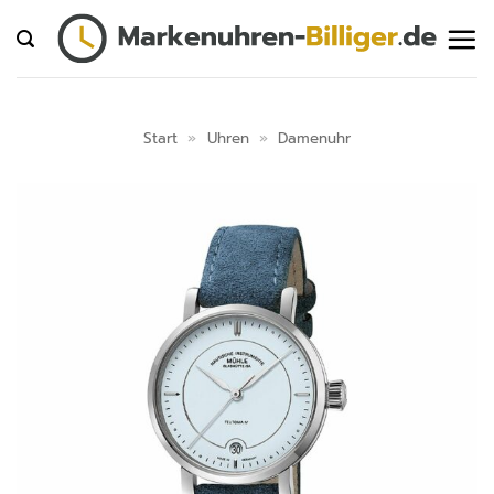
Zum
Inhalt
springen
Start
»
Uhren
»
Damenuhr