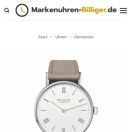
Zum
Inhalt
springen
Start
»
Uhren
»
Damenuhr