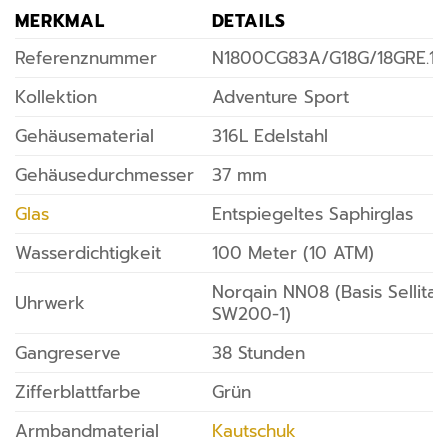
MERKMAL
DETAILS
Referenznummer
N1800CG83A/G18G/18GRE.16
Kollektion
Adventure Sport
Gehäusematerial
316L Edelstahl
Gehäusedurchmesser
37 mm
Glas
Entspiegeltes Saphirglas
Wasserdichtigkeit
100 Meter (10 ATM)
Norqain NN08 (Basis Sellita
Uhrwerk
SW200-1)
Gangreserve
38 Stunden
Zifferblattfarbe
Grün
Armbandmaterial
Kautschuk