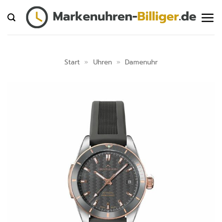
Zum
Inhalt
springen
Start
»
Uhren
»
Damenuhr