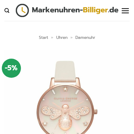
Zum
Inhalt
springen
Start
»
Uhren
»
Damenuhr
-5%