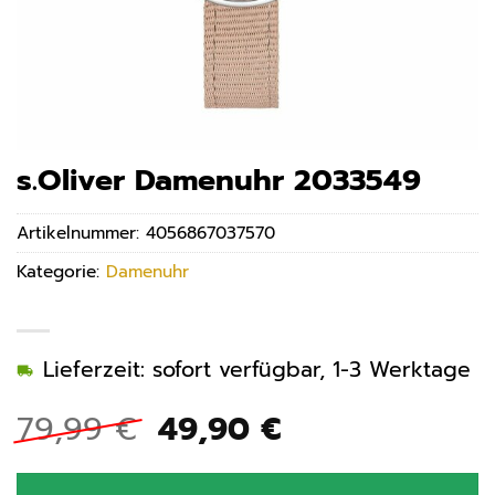
s.Oliver Damenuhr 2033549
Artikelnummer:
4056867037570
Kategorie:
Damenuhr
Lieferzeit: sofort verfügbar, 1-3 Werktage
Ursprünglicher
Aktueller
79,99
€
49,90
€
Preis
Preis
war:
ist: