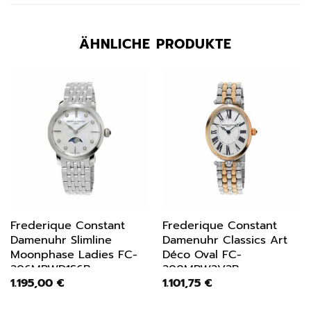
ÄHNLICHE PRODUKTE
Frederique Constant
Frederique Constant
Damenuhr Slimline
Damenuhr Classics Art
Moonphase Ladies FC-
Déco Oval FC-
206MPWD1S6B
200MPW2V2B
1.195,00
€
1.101,75
€