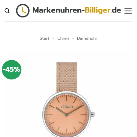
Zum
Inhalt
springen
Start
»
Uhren
»
Damenuhr
-45%