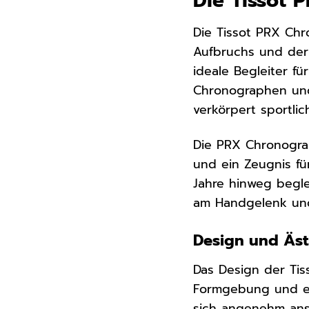
Die Tissot 
Die Tissot PRX Chr
Aufbruchs und der 
ideale Begleiter f
Chronographen und
verkörpert sportlic
Die PRX Chronograph
und ein Zeugnis für
Jahre hinweg begle
am Handgelenk und 
Design und Äst
Das Design der Tis
Formgebung und ei
sich angenehm ans 