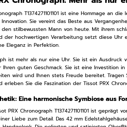
PRX Chronograph: Mehr als nur e
onograph T1374271101101 ist eine Hommage an die l
Innovation. Sie vereint das Beste aus Vergangenh
ür den stilbewussten Mann von heute. Mit ihrem sc
 der hochwertigen Verarbeitung setzt diese Uhr 
he Eleganz in Perfektion.
 ist mehr als nur eine Uhr. Sie ist ein Ausdruck vo
 Ihren guten Geschmack. Sie ist eine Investition in
iten wird und Ihnen stets Freude bereitet. Tragen
erleben Sie die Faszination der Tissot PRX Chron
hetik: Eine harmonische Symbiose aus Fo
sot PRX Chronograph T1374271101101 ist geprägt vo
ner Liebe zum Detail. Das 42 mm Edelstahlgehäuse
Handgelenk. Die polierten und satinierten Oberflä