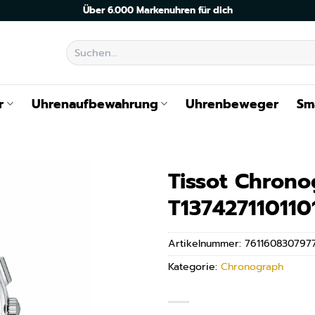
Über 6.000 Markenuhren für dich
Suchen
nach:
r
Uhrenaufbewahrung
Uhrenbeweger
Sm
Tissot Chron
T137427110110
Artikelnummer:
761160830797
Kategorie:
Chronograph