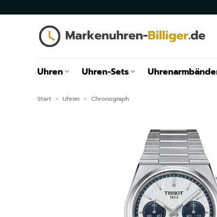
Zum
Inhalt
springen
Uhren
Uhren-Sets
Uhrenarmbände
Start
»
Uhren
»
Chronograph