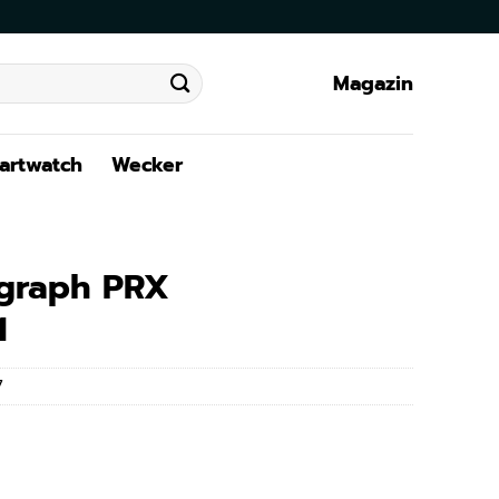
Magazin
artwatch
Wecker
ograph PRX
1
7