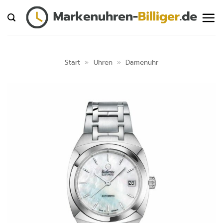
Zum
Inhalt
springen
Start
»
Uhren
»
Damenuhr