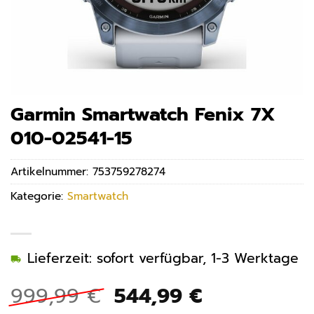
Garmin Smartwatch Fenix 7X
010-02541-15
Artikelnummer:
753759278274
Kategorie:
Smartwatch
Lieferzeit: sofort verfügbar, 1-3 Werktage
Ursprünglicher
Aktueller
999,99
€
544,99
€