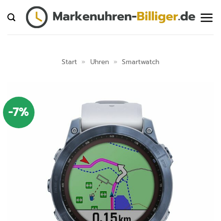
Zum
Inhalt
springen
Start
»
Uhren
»
Smartwatch
-7%