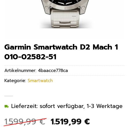
Garmin Smartwatch D2 Mach 1
010-02582-51
Artikelnummer:
4baacce778ca
Kategorie:
Smartwatch
Lieferzeit: sofort verfügbar, 1-3 Werktage
Ursprünglicher
Aktueller
1.599,99
€
1.519,99
€