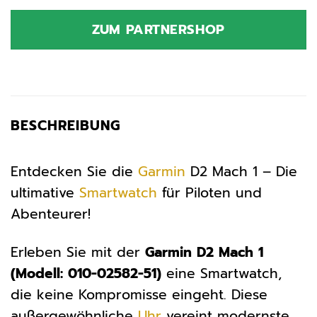
Preis
Preis
war:
ist:
ZUM PARTNERSHOP
1.599,99 €
1.519,99 €
BESCHREIBUNG
Entdecken Sie die
Garmin
D2 Mach 1 – Die
ultimative
Smartwatch
für Piloten und
Abenteurer!
Erleben Sie mit der
Garmin D2 Mach 1
(Modell: 010-02582-51)
eine Smartwatch,
die keine Kompromisse eingeht. Diese
außergewöhnliche
Uhr
vereint modernste