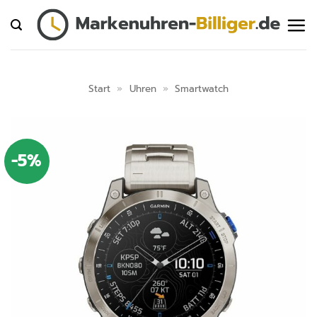
Zum
Inhalt
springen
Start
»
Uhren
»
Smartwatch
-5%